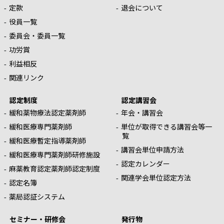
定款
退会について
役員一覧
委員会・委員一覧
功労賞
利益相反
関連リンク
認定制度
認定講習会
緩和薬物療法認定薬剤師
年会・講習会
緩和医療専門薬剤師
単位が取得できる講習会等一
覧
緩和医療暫定指導薬剤師
講習会単位申請方法
緩和医療専門薬剤師研修施設
認定カレンダー
麻薬教育認定薬剤師認定制度
関連学会単位認定方法
認定名簿
薬局認証システム
セミナー・研修会
発行物