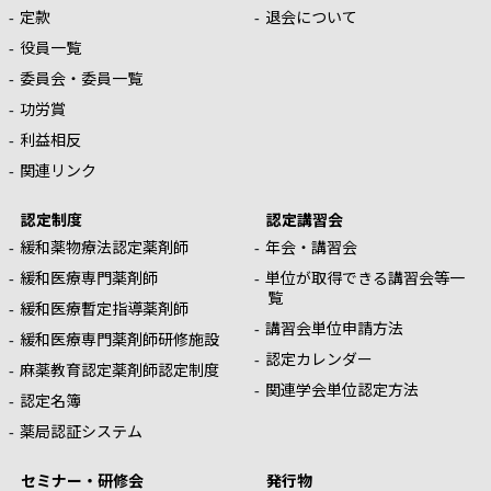
定款
退会について
役員一覧
委員会・委員一覧
功労賞
利益相反
関連リンク
認定制度
認定講習会
緩和薬物療法認定薬剤師
年会・講習会
緩和医療専門薬剤師
単位が取得できる講習会等一
覧
緩和医療暫定指導薬剤師
講習会単位申請方法
緩和医療専門薬剤師研修施設
認定カレンダー
麻薬教育認定薬剤師認定制度
関連学会単位認定方法
認定名簿
薬局認証システム
セミナー・研修会
発行物