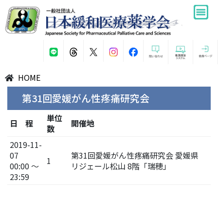
HOME
第31回愛媛がん性疼痛研究会
単位
日 程
開催地
数
2019-11-
07
第31回愛媛がん性疼痛研究会 愛媛県
1
00:00 ～
リジェール松山 8階「瑞穂」
23:59