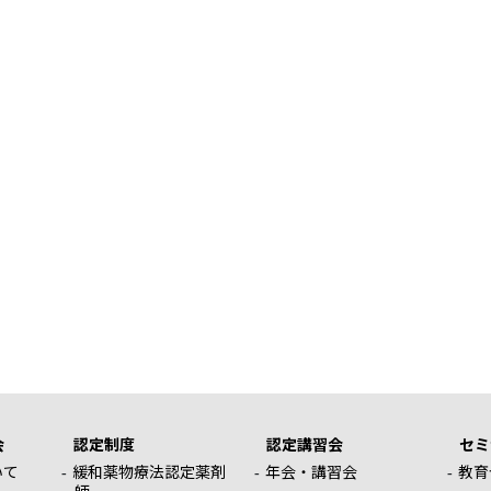
会
認定制度
認定講習会
セミ
いて
緩和薬物療法認定薬剤
年会・講習会
教育
師