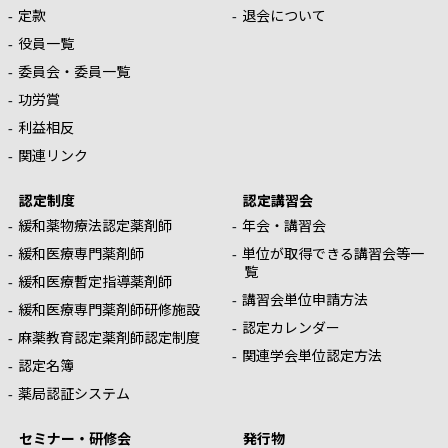
定款
退会について
役員一覧
委員会・委員一覧
功労賞
利益相反
関連リンク
認定制度
認定講習会
緩和薬物療法認定薬剤師
年会・講習会
緩和医療専門薬剤師
単位が取得できる講習会等一
覧
緩和医療暫定指導薬剤師
講習会単位申請方法
緩和医療専門薬剤師研修施設
認定カレンダー
麻薬教育認定薬剤師認定制度
関連学会単位認定方法
認定名簿
薬局認証システム
セミナー・研修会
発行物