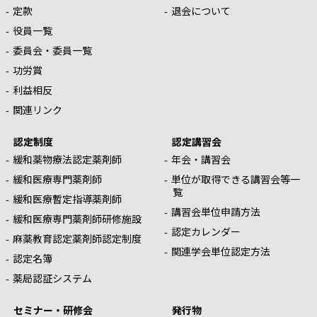
定款
退会について
役員一覧
委員会・委員一覧
功労賞
利益相反
関連リンク
認定制度
認定講習会
緩和薬物療法認定薬剤師
年会・講習会
緩和医療専門薬剤師
単位が取得できる講習会等一
覧
緩和医療暫定指導薬剤師
講習会単位申請方法
緩和医療専門薬剤師研修施設
認定カレンダー
麻薬教育認定薬剤師認定制度
関連学会単位認定方法
認定名簿
薬局認証システム
セミナー・研修会
発行物