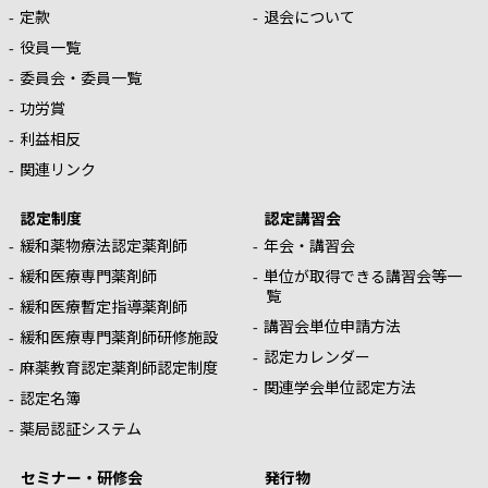
定款
退会について
役員一覧
委員会・委員一覧
功労賞
利益相反
関連リンク
認定制度
認定講習会
緩和薬物療法認定薬剤師
年会・講習会
緩和医療専門薬剤師
単位が取得できる講習会等一
覧
緩和医療暫定指導薬剤師
講習会単位申請方法
緩和医療専門薬剤師研修施設
認定カレンダー
麻薬教育認定薬剤師認定制度
関連学会単位認定方法
認定名簿
薬局認証システム
セミナー・研修会
発行物