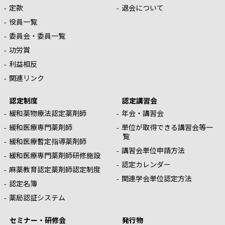
定款
退会について
役員一覧
委員会・委員一覧
功労賞
利益相反
関連リンク
認定制度
認定講習会
緩和薬物療法認定薬剤師
年会・講習会
緩和医療専門薬剤師
単位が取得できる講習会等一
覧
緩和医療暫定指導薬剤師
講習会単位申請方法
緩和医療専門薬剤師研修施設
認定カレンダー
麻薬教育認定薬剤師認定制度
関連学会単位認定方法
認定名簿
薬局認証システム
セミナー・研修会
発行物