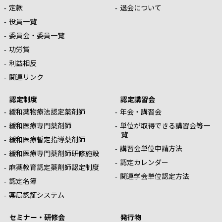
定款
退会について
役員一覧
委員会・委員一覧
功労賞
利益相反
関連リンク
認定制度
認定講習会
緩和薬物療法認定薬剤師
年会・講習会
緩和医療専門薬剤師
単位が取得できる講習会等一
覧
緩和医療暫定指導薬剤師
講習会単位申請方法
緩和医療専門薬剤師研修施設
認定カレンダー
麻薬教育認定薬剤師認定制度
関連学会単位認定方法
認定名簿
薬局認証システム
セミナー・研修会
発行物