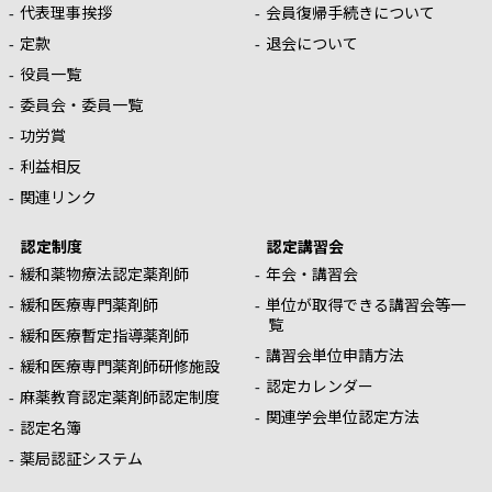
代表理事挨拶
会員復帰手続きについて
定款
退会について
役員一覧
委員会・委員一覧
功労賞
利益相反
関連リンク
認定制度
認定講習会
緩和薬物療法認定薬剤師
年会・講習会
緩和医療専門薬剤師
単位が取得できる講習会等一
覧
緩和医療暫定指導薬剤師
講習会単位申請方法
緩和医療専門薬剤師研修施設
認定カレンダー
麻薬教育認定薬剤師認定制度
関連学会単位認定方法
認定名簿
薬局認証システム