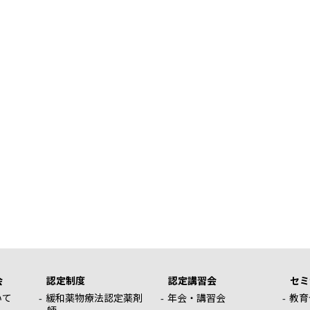
会
認定制度
認定講習会
セミ
いて
緩和薬物療法認定薬剤
年会・講習会
教育
師