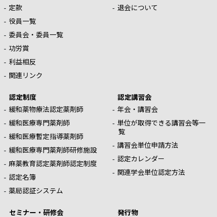
定款
退会について
役員一覧
委員会・委員一覧
功労賞
利益相反
関連リンク
認定制度
認定講習会
緩和薬物療法認定薬剤師
年会・講習会
緩和医療専門薬剤師
単位が取得できる講習会等一
覧
緩和医療暫定指導薬剤師
講習会単位申請方法
緩和医療専門薬剤師研修施設
認定カレンダー
麻薬教育認定薬剤師認定制度
関連学会単位認定方法
認定名簿
薬局認証システム
セミナー・研修会
発行物