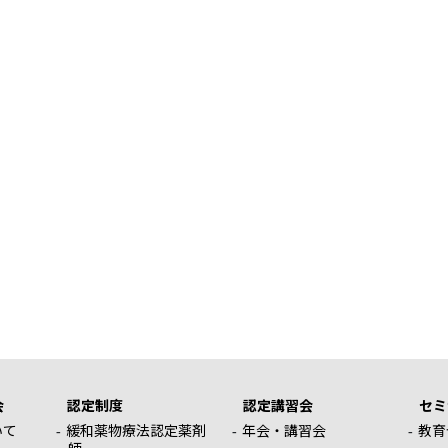
会
認定制度
認定講習会
セミ
いて
緩和薬物療法認定薬剤
年会・講習会
教育
師