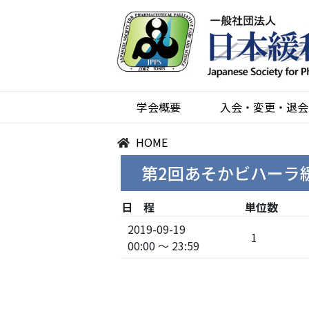
学会概要
入会・変更・退会
HOME
第2回あそかビハーラ
日 程
単位数
2019-09-19
1
00:00 ～ 23:59