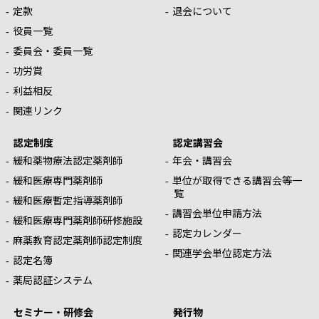
定款
退会について
役員一覧
委員会・委員一覧
功労賞
利益相反
関連リンク
認定制度
認定講習会
緩和薬物療法認定薬剤師
年会・講習会
緩和医療専門薬剤師
単位が取得できる講習会等一
覧
緩和医療暫定指導薬剤師
講習会単位申請方法
緩和医療専門薬剤師研修施設
認定カレンダー
麻薬教育認定薬剤師認定制度
関連学会単位認定方法
認定名簿
薬局認証システム
セミナー・研修会
発行物