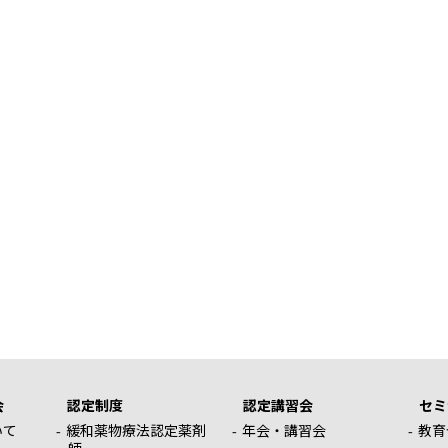
会
認定制度
認定講習会
セミ
いて
緩和薬物療法認定薬剤
年会・講習会
教育
師