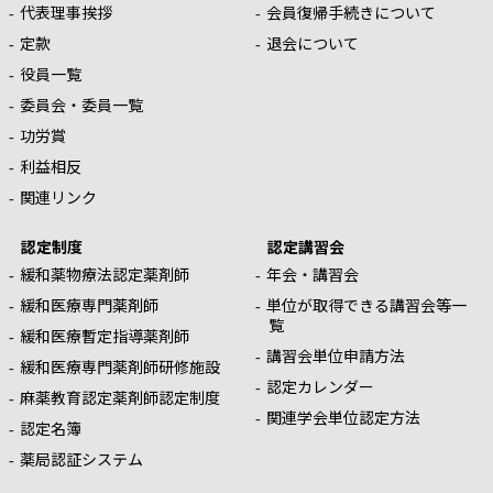
代表理事挨拶
会員復帰手続きについて
定款
退会について
役員一覧
委員会・委員一覧
功労賞
利益相反
関連リンク
認定制度
認定講習会
緩和薬物療法認定薬剤師
年会・講習会
緩和医療専門薬剤師
単位が取得できる講習会等一
覧
緩和医療暫定指導薬剤師
講習会単位申請方法
緩和医療専門薬剤師研修施設
認定カレンダー
麻薬教育認定薬剤師認定制度
関連学会単位認定方法
認定名簿
薬局認証システム