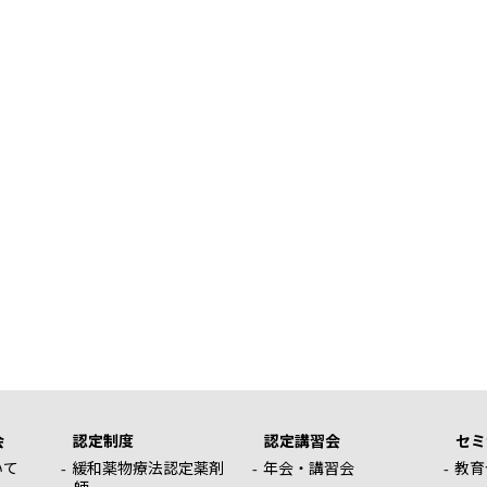
会
認定制度
認定講習会
セミ
いて
緩和薬物療法認定薬剤
年会・講習会
教育
師