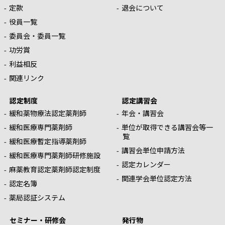
定款
退会について
役員一覧
委員会・委員一覧
功労賞
利益相反
関連リンク
認定制度
認定講習会
緩和薬物療法認定薬剤師
年会・講習会
緩和医療専門薬剤師
単位が取得できる講習会等一
覧
緩和医療暫定指導薬剤師
講習会単位申請方法
緩和医療専門薬剤師研修施設
認定カレンダー
麻薬教育認定薬剤師認定制度
関連学会単位認定方法
認定名簿
薬局認証システム
セミナー・研修会
発行物