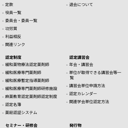
定款
退会について
役員一覧
委員会・委員一覧
功労賞
利益相反
関連リンク
認定制度
認定講習会
緩和薬物療法認定薬剤師
年会・講習会
緩和医療専門薬剤師
単位が取得できる講習会等一
覧
緩和医療暫定指導薬剤師
講習会単位申請方法
緩和医療専門薬剤師研修施設
認定カレンダー
麻薬教育認定薬剤師認定制度
関連学会単位認定方法
認定名簿
薬局認証システム
セミナー・研修会
発行物