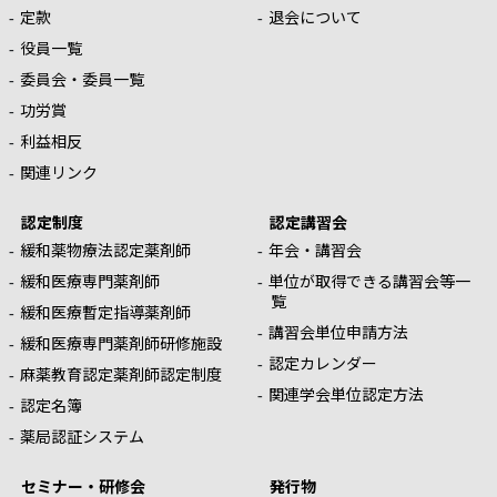
定款
退会について
役員一覧
委員会・委員一覧
功労賞
利益相反
関連リンク
認定制度
認定講習会
緩和薬物療法認定薬剤師
年会・講習会
緩和医療専門薬剤師
単位が取得できる講習会等一
覧
緩和医療暫定指導薬剤師
講習会単位申請方法
緩和医療専門薬剤師研修施設
認定カレンダー
麻薬教育認定薬剤師認定制度
関連学会単位認定方法
認定名簿
薬局認証システム
セミナー・研修会
発行物