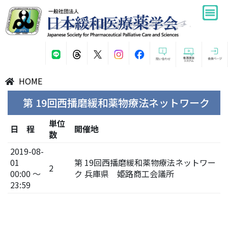
HOME
第 19回西播磨緩和薬物療法ネットワーク
単位
日 程
開催地
数
2019-08-
01
第 19回西播磨緩和薬物療法ネットワー
2
00:00 ～
ク 兵庫県 姫路商工会議所
23:59