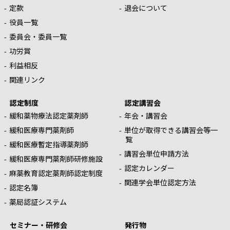
定款
退会について
役員一覧
委員会・委員一覧
功労賞
利益相反
関連リンク
認定制度
認定講習会
緩和薬物療法認定薬剤師
年会・講習会
緩和医療専門薬剤師
単位が取得できる講習会等一
覧
緩和医療暫定指導薬剤師
講習会単位申請方法
緩和医療専門薬剤師研修施設
認定カレンダー
麻薬教育認定薬剤師認定制度
関連学会単位認定方法
認定名簿
薬局認証システム
セミナー・研修会
発行物