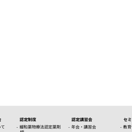
会
認定制度
認定講習会
セミ
いて
緩和薬物療法認定薬剤
年会・講習会
教育
師