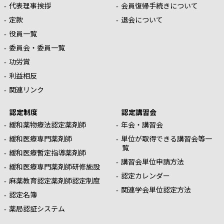
代表理事挨拶
会員復帰手続きについて
定款
退会について
役員一覧
委員会・委員一覧
功労賞
利益相反
関連リンク
認定制度
認定講習会
緩和薬物療法認定薬剤師
年会・講習会
緩和医療専門薬剤師
単位が取得できる講習会等一
覧
緩和医療暫定指導薬剤師
講習会単位申請方法
緩和医療専門薬剤師研修施設
認定カレンダー
麻薬教育認定薬剤師認定制度
関連学会単位認定方法
認定名簿
薬局認証システム