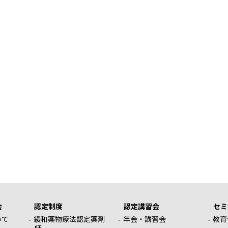
会
認定制度
認定講習会
セミ
いて
緩和薬物療法認定薬剤
年会・講習会
教育
師