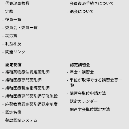
代表理事挨拶
会員復帰手続きについて
定款
退会について
役員一覧
委員会・委員一覧
功労賞
利益相反
関連リンク
認定制度
認定講習会
緩和薬物療法認定薬剤師
年会・講習会
緩和医療専門薬剤師
単位が取得できる講習会等一
覧
緩和医療暫定指導薬剤師
講習会単位申請方法
緩和医療専門薬剤師研修施設
認定カレンダー
麻薬教育認定薬剤師認定制度
関連学会単位認定方法
認定名簿
薬局認証システム