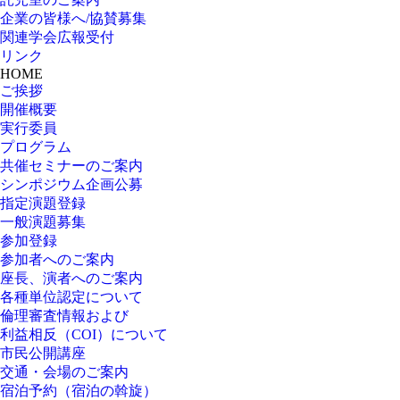
企業の皆様へ/協賛募集
関連学会広報受付
リンク
HOME
ご挨拶
開催概要
実行委員
プログラム
共催セミナーのご案内
シンポジウム企画公募
指定演題登録
一般演題募集
参加登録
参加者へのご案内
座長、演者へのご案内
各種単位認定について
倫理審査情報および
利益相反（COI）について
市民公開講座
交通・会場のご案内
宿泊予約（宿泊の斡旋）