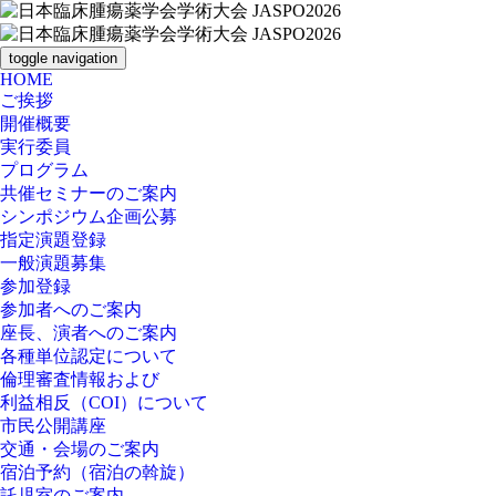
toggle navigation
HOME
ご挨拶
開催概要
実行委員
プログラム
共催セミナーのご案内
シンポジウム企画公募
指定演題登録
一般演題募集
参加登録
参加者へのご案内
座長、演者へのご案内
各種単位認定について
倫理審査情報および
利益相反（COI）について
市民公開講座
交通・会場のご案内
宿泊予約（宿泊の斡旋）
託児室のご案内