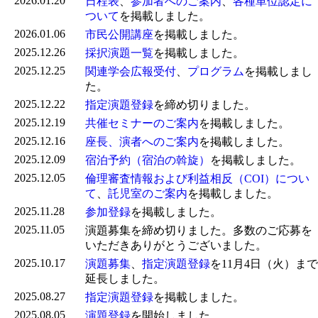
2026.01.20
日程表
、
参加者へのご案内
、
各種単位認定に
ついて
を掲載しました。
2026.01.06
市民公開講座
を掲載しました。
2025.12.26
採択演題一覧
を掲載しました。
2025.12.25
関連学会広報受付
、
プログラム
を掲載しまし
た。
2025.12.22
指定演題登録
を締め切りました。
2025.12.19
共催セミナーのご案内
を掲載しました。
2025.12.16
座長、演者へのご案内
を掲載しました。
2025.12.09
宿泊予約（宿泊の斡旋）
を掲載しました。
2025.12.05
倫理審査情報および利益相反（COI）につい
て
、
託児室のご案内
を掲載しました。
2025.11.28
参加登録
を掲載しました。
2025.11.05
演題募集を締め切りました。多数のご応募を
いただきありがとうございました。
2025.10.17
演題募集
、
指定演題登録
を
11月4日（火）まで
延長しました。
2025.08.27
指定演題登録
を掲載しました。
2025.08.05
演題登録
を開始しました。