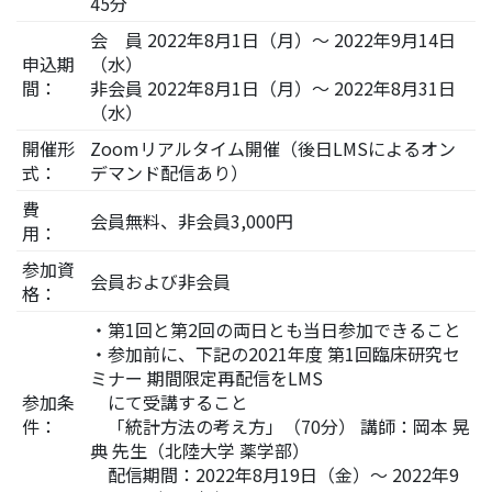
45分
会 員 2022年8月1日（月）～ 2022年9月14日
申込期
（水）
間：
非会員 2022年8月1日（月）～ 2022年8月31日
（水）
開催形
Zoomリアルタイム開催（後日LMSによるオン
式：
デマンド配信あり）
費
会員無料、非会員3,000円
用：
参加資
会員および非会員
格：
・第1回と第2回の両日とも当日参加できること
・参加前に、下記の2021年度 第1回臨床研究セ
ミナー 期間限定再配信をLMS
参加条
にて受講すること
件：
「統計方法の考え方」（70分） 講師：岡本 晃
典 先生（北陸大学 薬学部）
配信期間：2022年8月19日（金）～ 2022年9