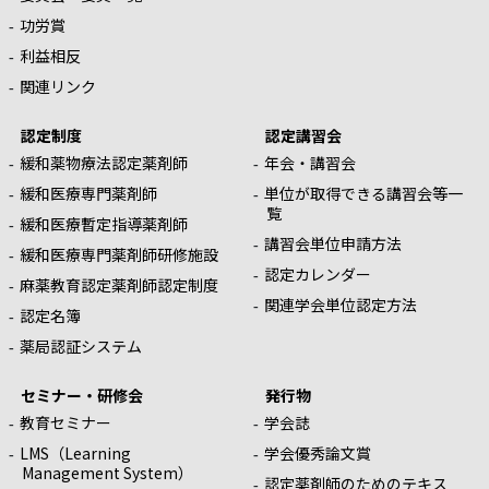
功労賞
利益相反
関連リンク
認定制度
認定講習会
緩和薬物療法認定薬剤師
年会・講習会
緩和医療専門薬剤師
単位が取得できる講習会等一
覧
緩和医療暫定指導薬剤師
講習会単位申請方法
緩和医療専門薬剤師研修施設
認定カレンダー
麻薬教育認定薬剤師認定制度
関連学会単位認定方法
認定名簿
薬局認証システム
セミナー・研修会
発行物
教育セミナー
学会誌
LMS（Learning
学会優秀論文賞
Management System）
認定薬剤師のためのテキス