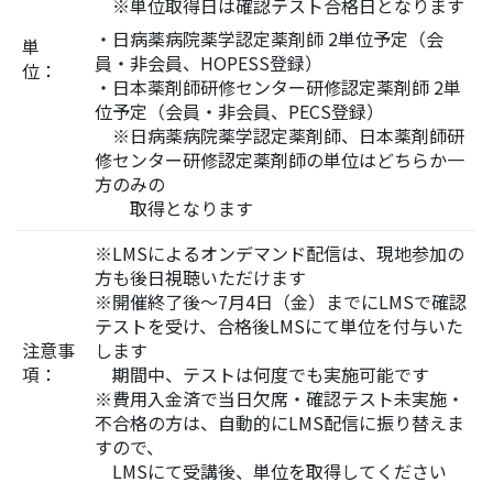
※単位取得日は確認テスト合格日となります
・日病薬病院薬学認定薬剤師 2単位予定（会
単
員・非会員、HOPESS登録）
位：
・日本薬剤師研修センター研修認定薬剤師 2単
位予定（会員・非会員、PECS登録）
※日病薬病院薬学認定薬剤師、日本薬剤師研
修センター研修認定薬剤師の単位はどちらか一
方のみの
取得となります
※LMSによるオンデマンド配信は、現地参加の
方も後日視聴いただけます
※開催終了後～7月4日（金）までにLMSで確認
テストを受け、合格後LMSにて単位を付与いた
注意事
します
項：
期間中、テストは何度でも実施可能です
※費用入金済で当日欠席・確認テスト未実施・
不合格の方は、自動的にLMS配信に振り替えま
すので、
LMSにて受講後、単位を取得してください