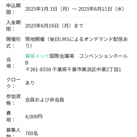
申込期
2025年3月 3日（月）～ 2025年6月11日（水）
間：
入金期
2025年6月16日（月）まで
限：
開催形
現地開催（後日LMSによるオンデマンド配信あ
式：
り）
幕張メッセ
国際会議場 コンベンションホール
会
B
場：
〒261-8550 千葉県千葉市美浜区中瀬2丁目1
クロー
あり
ク：
参加資
会員および非会員
格：
費
4,000円
用：
募集人
700名
数：