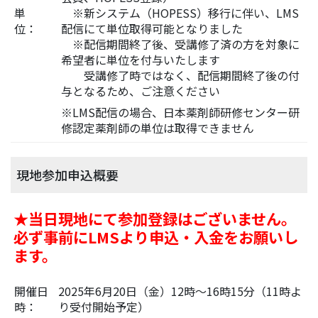
単
※新システム（HOPESS）移行に伴い、LMS
位：
配信にて単位取得可能となりました
※配信期間終了後、受講修了済の方を対象に
希望者に単位を付与いたします
受講修了時ではなく、配信期間終了後の付
与となるため、ご注意ください
※LMS配信の場合、日本薬剤師研修センター研
修認定薬剤師の単位は取得できません
現地参加申込概要
★
当日現地にて参加登録はございません。
必ず事前にLMSより申込・入金をお願いし
ます。
開催日
2025年6月20日（金）12時～16時15分（11時よ
時：
り受付開始予定）