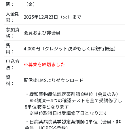
間：
（金）
入金期
2025年12月23日（火）まで
限：
参加資
会員および非会員
格：
費
4,000円（クレジット決済もしくは銀行振込）
用：
申込方
※募集を締切ました
法：
資
配信後LMSよりダウンロード
料：
・緩和薬物療法認定薬剤師 8単位（会員のみ）
※4講演＋4つの確認テストを全て受講修了し
8単位取得となります
※単位取得日は受講修了日となります
・日病薬病院薬学認定薬剤師 2単位（会員・非
会員、HOPESS登録）