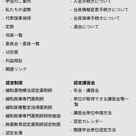
学会のご案内
入会手続きについて
私たちの姿勢
会員情報変更手続きについて
代表理事挨拶
会員復帰手続きについて
定款
退会について
役員一覧
委員会・委員一覧
功労賞
利益相反
関連リンク
認定制度
認定講習会
緩和薬物療法認定薬剤師
年会・講習会
緩和医療専門薬剤師
単位が取得できる講習会等一
覧
緩和医療暫定指導薬剤師
講習会単位申請方法
緩和医療専門薬剤師研修施設
認定カレンダー
麻薬教育認定薬剤師認定制度
関連学会単位認定方法
認定名簿