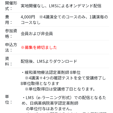
開催形
実地開催なし、LMSによるオンデマンド配信
式：
費
4,000円 ※4講演全てのコースのみ、1講演毎の
用：
コースなし
参加資
会員および非会員
格：
申込方
※募集を締切ました
法：
資
配信後、LMSよりダウンロード
料：
・緩和薬物療法認定薬剤師 8単位
※4講演＋4つの確認テストを全て受講修了し
8単位取得となります
※単位取得日は受講修了日となります。
単
・LMS（e-ラーニング形式）での配信となるた
位：
め、日病薬病院薬学認定薬剤師
の単位付与はありません。