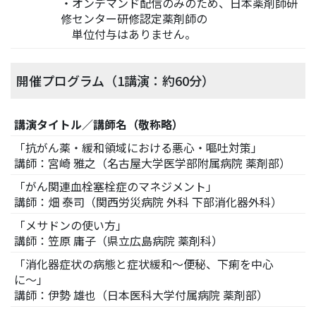
・オンデマンド配信のみのため、日本薬剤師研
修センター研修認定薬剤師の
単位付与はありません。
開催プログラム（1講演：約60分）
講演タイトル／講師名（敬称略）
「抗がん薬・緩和領域における悪心・嘔吐対策」
講師：宮崎 雅之（名古屋大学医学部附属病院 薬剤部）
「がん関連血栓塞栓症のマネジメント」
講師：畑 泰司（関西労災病院 外科 下部消化器外科）
「メサドンの使い方」
講師：笠原 庸子（県立広島病院 薬剤科）
「消化器症状の病態と症状緩和〜便秘、下痢を中心
に〜」
講師：伊勢 雄也（日本医科大学付属病院 薬剤部）