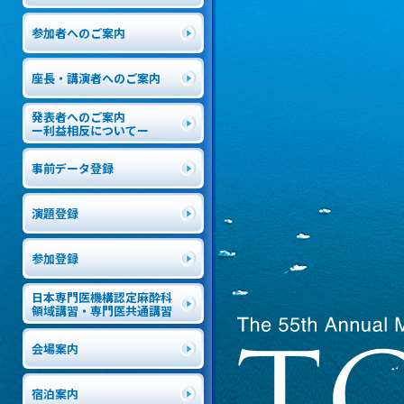
参加者へのご案内
座長・講演者へのご案内
発表者へのご案内
ー利益相反についてー
事前データ登録
演題登録
参加登録
日本専門医機構認定麻酔科
領域講習・専門医共通講習
会場案内
宿泊案内