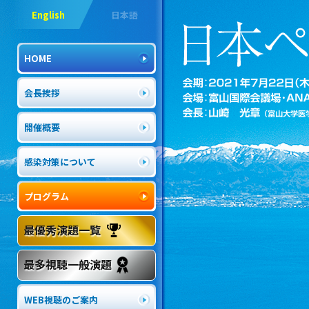
English
日本語
HOME
会長挨拶
開催概要
感染対策について
プログラム
最優秀演題一覧
最多視聴一般演題
WEB視聴のご案内