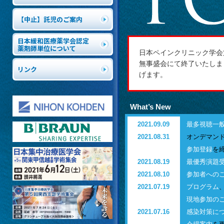
【中止】託児のご案内
日本緩和医療薬学会認定
薬剤師単位について
日本ペインクリニック学会
無事盛会にて終了いたしま
リンク
げます。
What’s New
2021.09.09
最多視聴一
2021.08.31
オンデマン
参加登録
を
2021.08.19
最優秀演題
2021.08.10
参加者への
2021.07.19
プログラム
現地参加の
2021.07.16
感染対策に