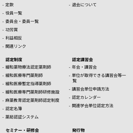
定款
退会について
役員一覧
委員会・委員一覧
功労賞
利益相反
関連リンク
認定制度
認定講習会
緩和薬物療法認定薬剤師
年会・講習会
緩和医療専門薬剤師
単位が取得できる講習会等一
覧
緩和医療暫定指導薬剤師
講習会単位申請方法
緩和医療専門薬剤師研修施設
認定カレンダー
麻薬教育認定薬剤師認定制度
関連学会単位認定方法
認定名簿
薬局認証システム
セミナー・研修会
発行物