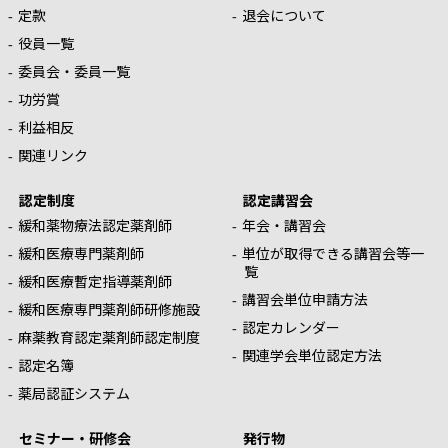
定款
退会について
役員一覧
委員会・委員一覧
功労賞
利益相反
関連リンク
認定制度
認定講習会
緩和薬物療法認定薬剤師
年会・講習会
緩和医療専門薬剤師
単位が取得できる講習会等一
覧
緩和医療暫定指導薬剤師
講習会単位申請方法
緩和医療専門薬剤師研修施設
認定カレンダー
麻薬教育認定薬剤師認定制度
関連学会単位認定方法
認定名簿
薬局認証システム
セミナー・研修会
発行物