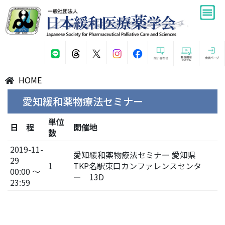
HOME
愛知緩和薬物療法セミナー
単位
日 程
開催地
数
2019-11-
愛知緩和薬物療法セミナー 愛知県
29
1
TKP名駅東口カンファレンスセンタ
00:00 ～
ー 13D
23:59