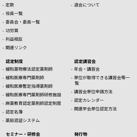
定款
退会について
役員一覧
委員会・委員一覧
功労賞
利益相反
関連リンク
認定制度
認定講習会
緩和薬物療法認定薬剤師
年会・講習会
緩和医療専門薬剤師
単位が取得できる講習会等一
覧
緩和医療暫定指導薬剤師
講習会単位申請方法
緩和医療専門薬剤師研修施設
認定カレンダー
麻薬教育認定薬剤師認定制度
関連学会単位認定方法
認定名簿
薬局認証システム
セミナー・研修会
発行物