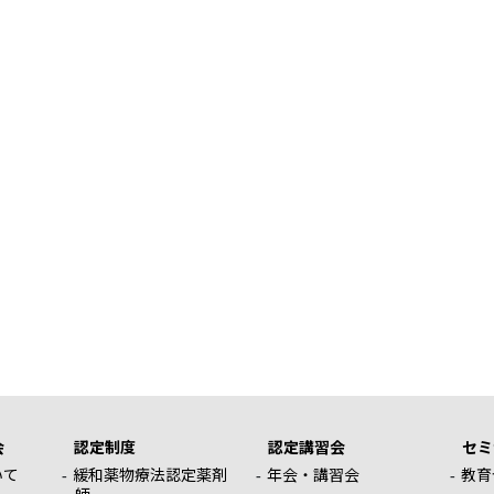
会
認定制度
認定講習会
セミ
いて
緩和薬物療法認定薬剤
年会・講習会
教育
師