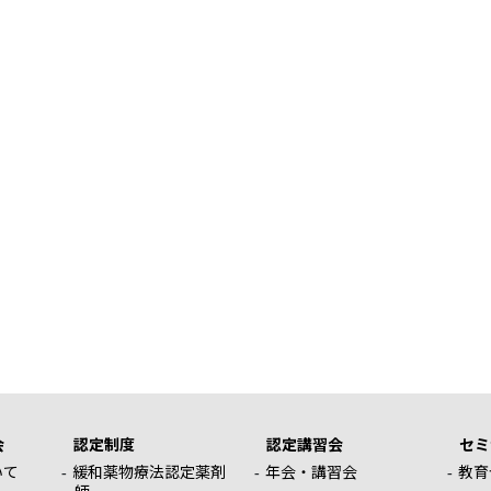
会
認定制度
認定講習会
セミ
いて
緩和薬物療法認定薬剤
年会・講習会
教育
師