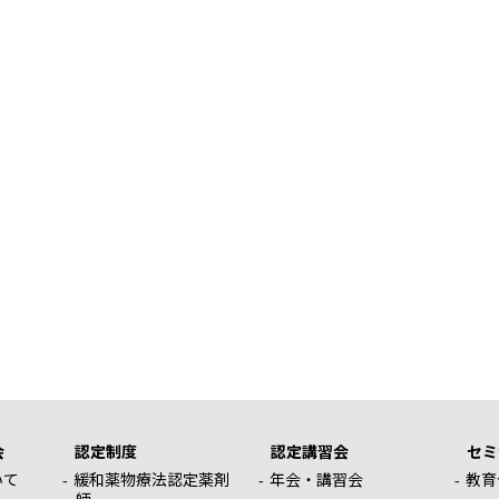
会
認定制度
認定講習会
セミ
いて
緩和薬物療法認定薬剤
年会・講習会
教育
師