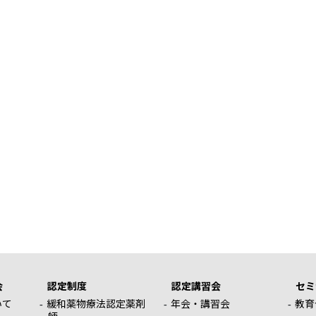
会
認定制度
認定講習会
セミ
いて
緩和薬物療法認定薬剤
年会・講習会
教育
師