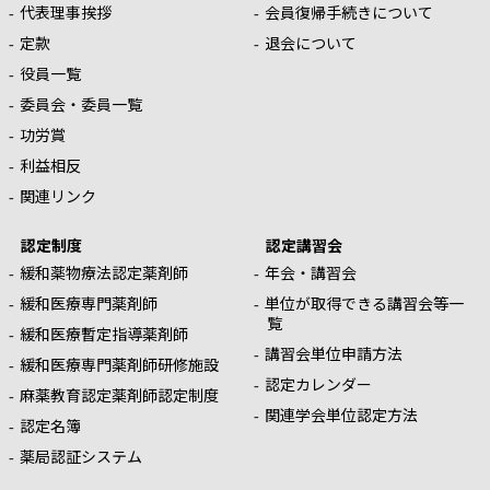
代表理事挨拶
会員復帰手続きについて
定款
退会について
役員一覧
委員会・委員一覧
功労賞
利益相反
関連リンク
認定制度
認定講習会
緩和薬物療法認定薬剤師
年会・講習会
緩和医療専門薬剤師
単位が取得できる講習会等一
覧
緩和医療暫定指導薬剤師
講習会単位申請方法
緩和医療専門薬剤師研修施設
認定カレンダー
麻薬教育認定薬剤師認定制度
関連学会単位認定方法
認定名簿
薬局認証システム