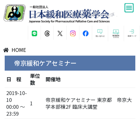
HOME
帝京緩和ケアセミナー
単位
日 程
開催地
数
2019-10-
10
帝京緩和ケアセミナー 東京都 帝京大
1
00:00 ～
学本部棟2F 臨床大講堂
23:59