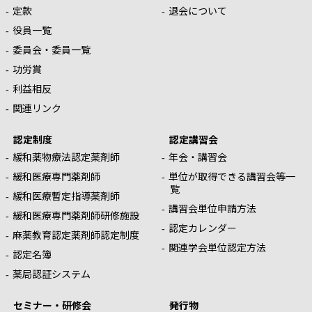
定款
退会について
役員一覧
委員会・委員一覧
功労賞
利益相反
関連リンク
認定制度
認定講習会
緩和薬物療法認定薬剤師
年会・講習会
緩和医療専門薬剤師
単位が取得できる講習会等一
覧
緩和医療暫定指導薬剤師
講習会単位申請方法
緩和医療専門薬剤師研修施設
認定カレンダー
麻薬教育認定薬剤師認定制度
関連学会単位認定方法
認定名簿
薬局認証システム
セミナー・研修会
発行物