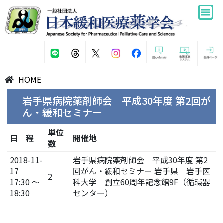
HOME
岩手県病院薬剤師会 平成30年度 第2回が
ん・緩和セミナー
単位
日 程
開催地
数
2018-11-
岩手県病院薬剤師会 平成30年度 第2
17
回がん・緩和セミナー 岩手県 岩手医
2
17:30 ～
科大学 創立60周年記念館9F（循環器
18:30
センター）