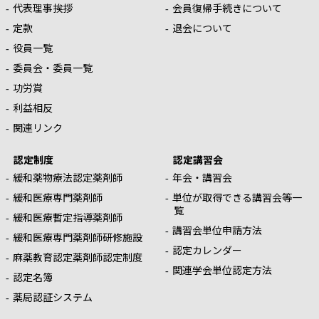
代表理事挨拶
会員復帰手続きについて
定款
退会について
役員一覧
委員会・委員一覧
功労賞
利益相反
関連リンク
認定制度
認定講習会
緩和薬物療法認定薬剤師
年会・講習会
緩和医療専門薬剤師
単位が取得できる講習会等一
覧
緩和医療暫定指導薬剤師
講習会単位申請方法
緩和医療専門薬剤師研修施設
認定カレンダー
麻薬教育認定薬剤師認定制度
関連学会単位認定方法
認定名簿
薬局認証システム