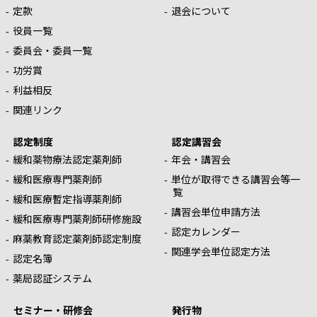
定款
退会について
役員一覧
委員会・委員一覧
功労賞
利益相反
関連リンク
認定制度
認定講習会
緩和薬物療法認定薬剤師
年会・講習会
緩和医療専門薬剤師
単位が取得できる講習会等一
覧
緩和医療暫定指導薬剤師
講習会単位申請方法
緩和医療専門薬剤師研修施設
認定カレンダー
麻薬教育認定薬剤師認定制度
関連学会単位認定方法
認定名簿
薬局認証システム
セミナー・研修会
発行物