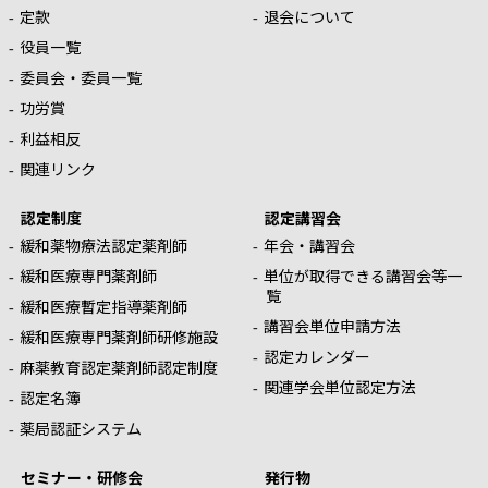
定款
退会について
役員一覧
委員会・委員一覧
功労賞
利益相反
関連リンク
認定制度
認定講習会
緩和薬物療法認定薬剤師
年会・講習会
緩和医療専門薬剤師
単位が取得できる講習会等一
覧
緩和医療暫定指導薬剤師
講習会単位申請方法
緩和医療専門薬剤師研修施設
認定カレンダー
麻薬教育認定薬剤師認定制度
関連学会単位認定方法
認定名簿
薬局認証システム
セミナー・研修会
発行物