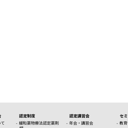
会
認定制度
認定講習会
セミ
いて
緩和薬物療法認定薬剤
年会・講習会
教育
師