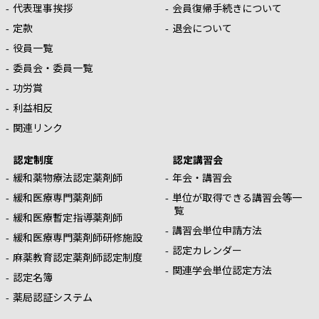
代表理事挨拶
会員復帰手続きについて
定款
退会について
役員一覧
委員会・委員一覧
功労賞
利益相反
関連リンク
認定制度
認定講習会
緩和薬物療法認定薬剤師
年会・講習会
緩和医療専門薬剤師
単位が取得できる講習会等一
覧
緩和医療暫定指導薬剤師
講習会単位申請方法
緩和医療専門薬剤師研修施設
認定カレンダー
麻薬教育認定薬剤師認定制度
関連学会単位認定方法
認定名簿
薬局認証システム