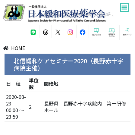
HOME
北信緩和ケアセミナー2020（長野赤十字
病院主催）
単位
日 程
開催地
数
2020-08-
23
長野県 長野赤十字病院内 第一研修
2
00:00 ～
ホール
23:59