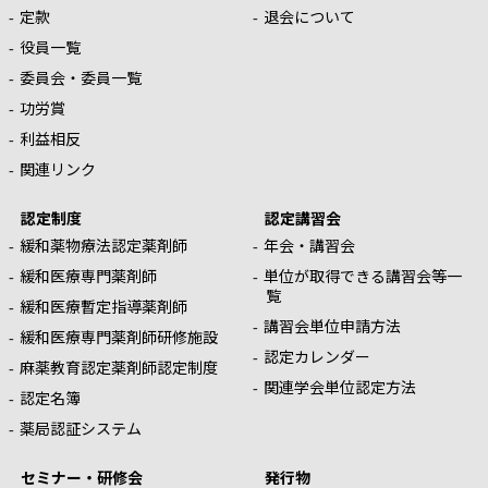
定款
退会について
役員一覧
委員会・委員一覧
功労賞
利益相反
関連リンク
認定制度
認定講習会
緩和薬物療法認定薬剤師
年会・講習会
緩和医療専門薬剤師
単位が取得できる講習会等一
覧
緩和医療暫定指導薬剤師
講習会単位申請方法
緩和医療専門薬剤師研修施設
認定カレンダー
麻薬教育認定薬剤師認定制度
関連学会単位認定方法
認定名簿
薬局認証システム
セミナー・研修会
発行物