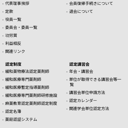
代表理事挨拶
会員復帰手続きについて
定款
退会について
役員一覧
委員会・委員一覧
功労賞
利益相反
関連リンク
認定制度
認定講習会
緩和薬物療法認定薬剤師
年会・講習会
緩和医療専門薬剤師
単位が取得できる講習会等一
覧
緩和医療暫定指導薬剤師
講習会単位申請方法
緩和医療専門薬剤師研修施設
認定カレンダー
麻薬教育認定薬剤師認定制度
関連学会単位認定方法
認定名簿
薬局認証システム