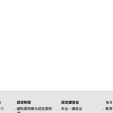
会
認定制度
認定講習会
セミ
いて
緩和薬物療法認定薬剤
年会・講習会
教育
師