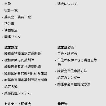
定款
退会について
役員一覧
委員会・委員一覧
功労賞
利益相反
関連リンク
認定制度
認定講習会
緩和薬物療法認定薬剤師
年会・講習会
緩和医療専門薬剤師
単位が取得できる講習会等一
覧
緩和医療暫定指導薬剤師
講習会単位申請方法
緩和医療専門薬剤師研修施設
認定カレンダー
麻薬教育認定薬剤師認定制度
関連学会単位認定方法
認定名簿
薬局認証システム
セミナー・研修会
発行物