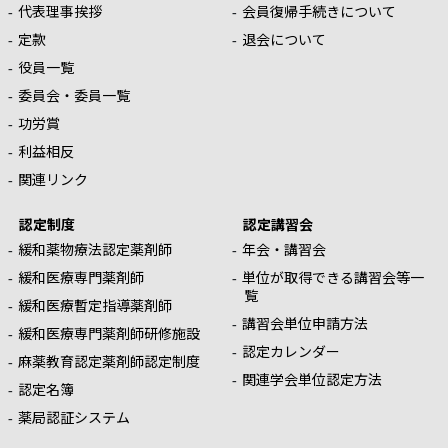
代表理事挨拶
会員復帰手続きについて
定款
退会について
役員一覧
委員会・委員一覧
功労賞
利益相反
関連リンク
認定制度
認定講習会
緩和薬物療法認定薬剤師
年会・講習会
緩和医療専門薬剤師
単位が取得できる講習会等一
覧
緩和医療暫定指導薬剤師
講習会単位申請方法
緩和医療専門薬剤師研修施設
認定カレンダー
麻薬教育認定薬剤師認定制度
関連学会単位認定方法
認定名簿
薬局認証システム