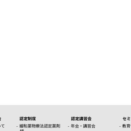
会
認定制度
認定講習会
セミ
いて
緩和薬物療法認定薬剤
年会・講習会
教育
師