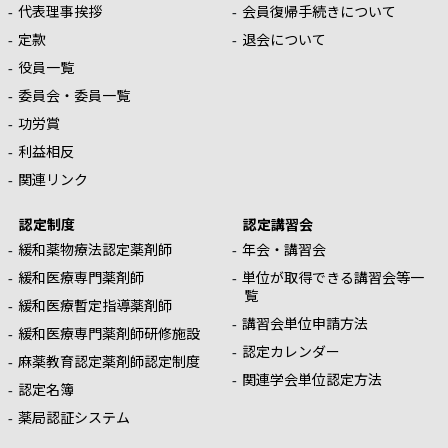
代表理事挨拶
会員復帰手続きについて
定款
退会について
役員一覧
委員会・委員一覧
功労賞
利益相反
関連リンク
認定制度
認定講習会
緩和薬物療法認定薬剤師
年会・講習会
緩和医療専門薬剤師
単位が取得できる講習会等一
覧
緩和医療暫定指導薬剤師
講習会単位申請方法
緩和医療専門薬剤師研修施設
認定カレンダー
麻薬教育認定薬剤師認定制度
関連学会単位認定方法
認定名簿
薬局認証システム